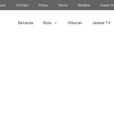
out
Contact
Policy
Terms
Redaksi
Guest P
Beranda
Bola
Hiburan
Jadwal TV