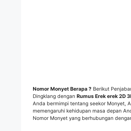
Nomor Monyet Berapa ?
Berikut Penjaba
Dingklang dengan
Rumus Erek erek 2D 3
Anda bermimpi tentang seekor Monyet, A
memengaruhi kehidupan masa depan Anda
Nomor Monyet yang berhubungan denga