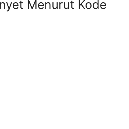
nyet Menurut Kode