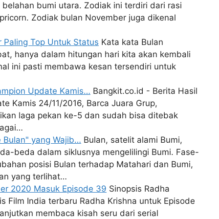
 belahan bumi utara. Zodiak ini terdiri dari rasi
apricorn. Zodiak bulan November juga dikenal
 Paling Top Untuk Status
Kata kata Bulan
bat, hanya dalam hitungan hari kita akan kembali
l ini pasti membawa kesan tersendiri untuk
hampion Update Kamis…
Bangkit.co.id - Berita Hasil
e Kamis 24/11/2016, Barca Juara Grup,
ikan laga pekan ke-5 dan sudah bisa ditebak
bagai…
e Bulan" yang Wajib…
Bulan, satelit alami Bumi,
da-beda dalam siklusnya mengelilingi Bumi. Fase-
ubahan posisi Bulan terhadap Matahari dan Bumi,
n yang terlihat…
ber 2020 Masuk Episode 39
Sinopsis Radha
s Film India terbaru Radha Krishna untuk Episode
lanjutkan membaca kisah seru dari serial