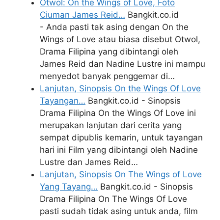
Otwol: On the Wings of Love, Foto
Ciuman James Reid…
Bangkit.co.id
- Anda pasti tak asing dengan On the
Wings of Love atau biasa disebut Otwol,
Drama Filipina yang dibintangi oleh
James Reid dan Nadine Lustre ini mampu
menyedot banyak penggemar di…
Lanjutan, Sinopsis On the Wings Of Love
Tayangan…
Bangkit.co.id - Sinopsis
Drama Filipina On the Wings Of Love ini
merupakan lanjutan dari cerita yang
sempat dipublis kemarin, untuk tayangan
hari ini Film yang dibintangi oleh Nadine
Lustre dan James Reid…
Lanjutan, Sinopsis On The Wings of Love
Yang Tayang…
Bangkit.co.id - Sinopsis
Drama Filipina On The Wings Of Love
pasti sudah tidak asing untuk anda, film