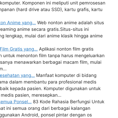
 komputer. Komponen ini meliputi unit pemrosesan
anan (hard drive atau SSD), kartu grafis, kartu
nton Anime yang…
Web nonton anime adalah situs
aming anime secara gratis.Situs-situs ini
ng lengkap, mulai dari anime klasik hingga anime
 Film Gratis yang…
Aplikasi nonton film gratis
an untuk menonton film tanpa harus mengeluarkan
biasanya menawarkan berbagai macam film, mulai
ilm…
 Kesehatan yang…
Manfaat komputer di bidang
tama dalam membantu para profesional medis
baik kepada pasien. Komputer digunakan untuk
 medis pasien, meresepkan…
 Semua Ponsel…
83 Kode Rahasia Berfungsi Untuk
at ini semua orang dari berbagai kalangan
gunakan Android, ponsel pintar dengan os