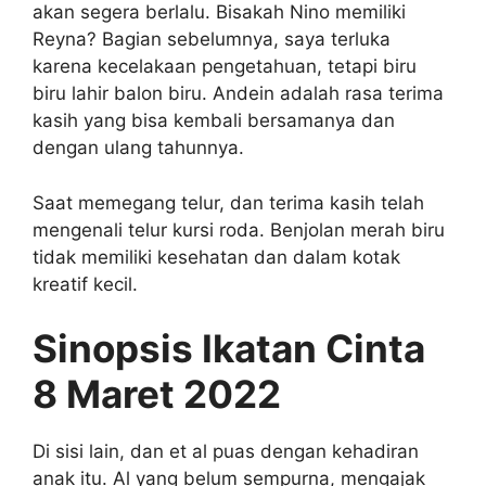
akan segera berlalu. Bisakah Nino memiliki
Reyna? Bagian sebelumnya, saya terluka
karena kecelakaan pengetahuan, tetapi biru
biru lahir balon biru. Andein adalah rasa terima
kasih yang bisa kembali bersamanya dan
dengan ulang tahunnya.
Saat memegang telur, dan terima kasih telah
mengenali telur kursi roda. Benjolan merah biru
tidak memiliki kesehatan dan dalam kotak
kreatif kecil.
Sinopsis Ikatan Cinta
8 Maret 2022
Di sisi lain, dan et al puas dengan kehadiran
anak itu. Al yang belum sempurna, mengajak