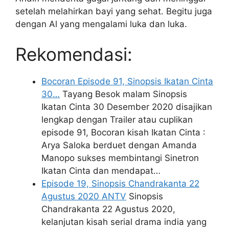
setelah melahirkan bayi yang sehat. Begitu juga
dengan Al yang mengalami luka dan luka.
Rekomendasi:
Bocoran Episode 91, Sinopsis Ikatan Cinta
30…
Tayang Besok malam Sinopsis
Ikatan Cinta 30 Desember 2020 disajikan
lengkap dengan Trailer atau cuplikan
episode 91, Bocoran kisah Ikatan Cinta :
Arya Saloka berduet dengan Amanda
Manopo sukses membintangi Sinetron
Ikatan Cinta dan mendapat…
Episode 19, Sinopsis Chandrakanta 22
Agustus 2020 ANTV
Sinopsis
Chandrakanta 22 Agustus 2020,
kelanjutan kisah serial drama india yang