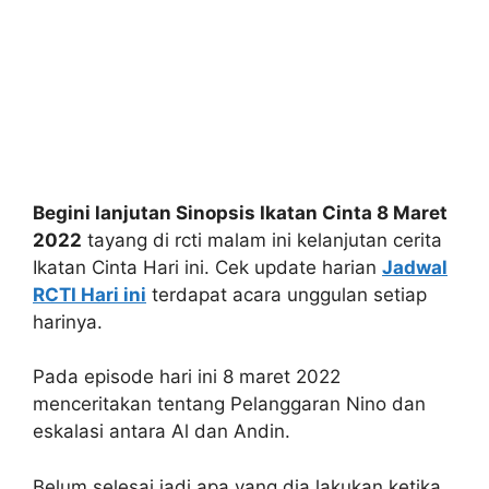
Begini lanjutan Sinopsis Ikatan Cinta 8 Maret
2022
tayang di rcti malam ini kelanjutan cerita
Ikatan Cinta Hari ini. Cek update harian
Jadwal
RCTI Hari ini
terdapat acara unggulan setiap
harinya.
Pada episode hari ini 8 maret 2022
menceritakan tentang Pelanggaran Nino dan
eskalasi antara Al dan Andin.
Belum selesai jadi apa yang dia lakukan ketika