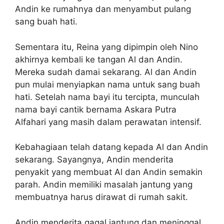
Andin ke rumahnya dan menyambut pulang
sang buah hati.
Sementara itu, Reina yang dipimpin oleh Nino
akhirnya kembali ke tangan Al dan Andin.
Mereka sudah damai sekarang. Al dan Andin
pun mulai menyiapkan nama untuk sang buah
hati. Setelah nama bayi itu tercipta, munculah
nama bayi cantik bernama Askara Putra
Alfahari yang masih dalam perawatan intensif.
Kebahagiaan telah datang kepada Al dan Andin
sekarang. Sayangnya, Andin menderita
penyakit yang membuat Al dan Andin semakin
parah. Andin memiliki masalah jantung yang
membuatnya harus dirawat di rumah sakit.
Andin menderita gagal jantung dan meninggal