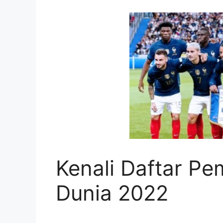
Kenali Daftar Pe
Dunia 2022