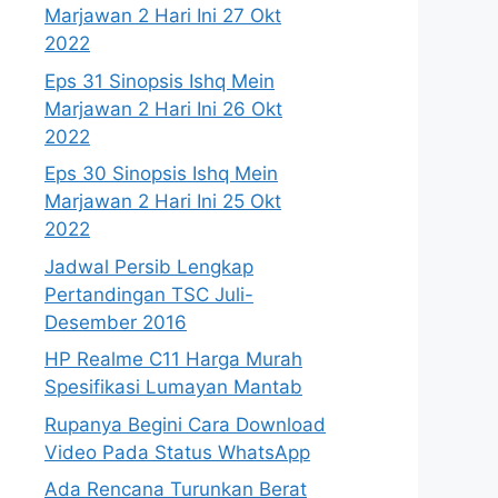
Marjawan 2 Hari Ini 27 Okt
2022
Eps 31 Sinopsis Ishq Mein
Marjawan 2 Hari Ini 26 Okt
2022
Eps 30 Sinopsis Ishq Mein
Marjawan 2 Hari Ini 25 Okt
2022
Jadwal Persib Lengkap
Pertandingan TSC Juli-
Desember 2016
HP Realme C11 Harga Murah
Spesifikasi Lumayan Mantab
Rupanya Begini Cara Download
Video Pada Status WhatsApp
Ada Rencana Turunkan Berat