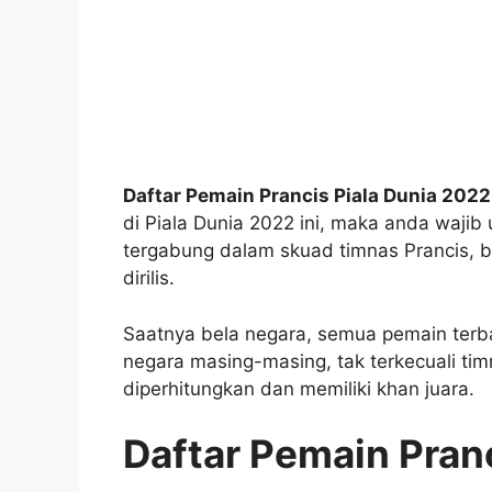
Daftar Pemain Prancis Piala Dunia 2022
di Piala Dunia 2022 ini, maka anda wajib
tergabung dalam skuad timnas Prancis, b
dirilis.
Saatnya bela negara, semua pemain terba
negara masing-masing, tak terkecuali tim
diperhitungkan dan memiliki khan juara.
Daftar Pemain Pran