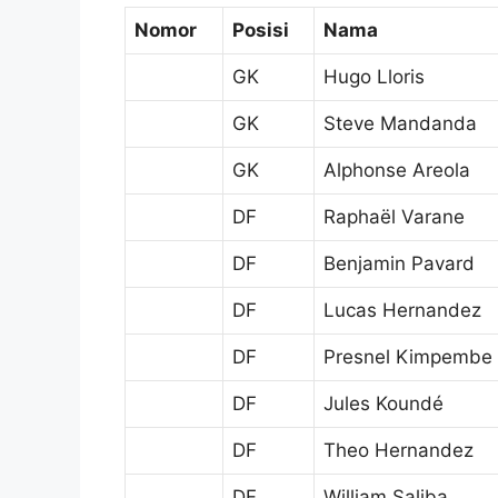
Nomor
Posisi
Nama
GK
Hugo Lloris
GK
Steve Mandanda
GK
Alphonse Areola
DF
Raphaël Varane
DF
Benjamin Pavard
DF
Lucas Hernandez
DF
Presnel Kimpembe
DF
Jules Koundé
DF
Theo Hernandez
DF
William Saliba