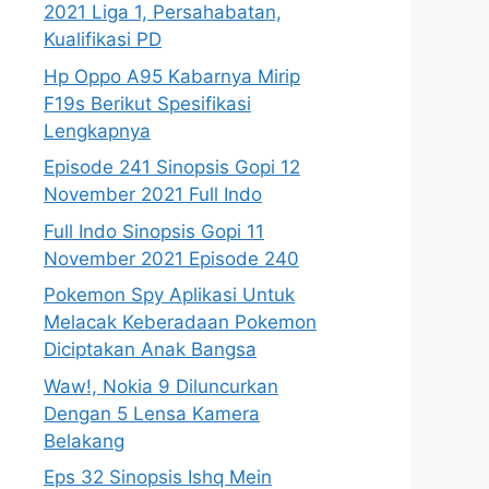
2021 Liga 1, Persahabatan,
Kualifikasi PD
Hp Oppo A95 Kabarnya Mirip
F19s Berikut Spesifikasi
Lengkapnya
Episode 241 Sinopsis Gopi 12
November 2021 Full Indo
Full Indo Sinopsis Gopi 11
November 2021 Episode 240
Pokemon Spy Aplikasi Untuk
Melacak Keberadaan Pokemon
Diciptakan Anak Bangsa
Waw!, Nokia 9 Diluncurkan
Dengan 5 Lensa Kamera
Belakang
Eps 32 Sinopsis Ishq Mein