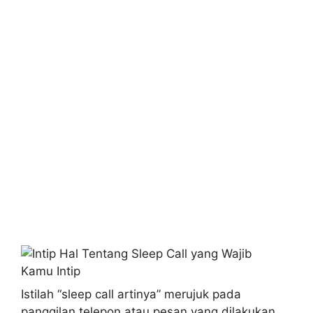
Istilah “sleep call artinya” merujuk pada
panggilan telepon atau pesan yang dilakukan