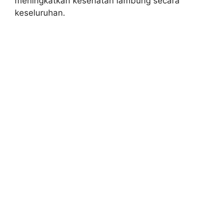
meningkatkan kesehatan lambung secara
keseluruhan.