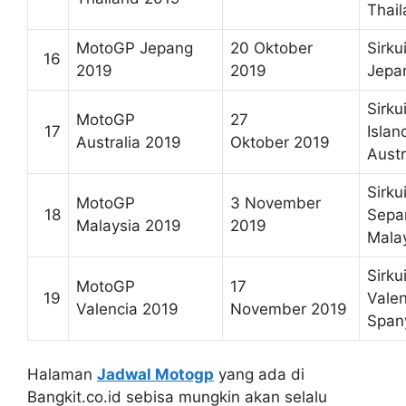
Thai
MotoGP Jepang
20 Oktober
Sirku
16
2019
2019
Jepa
Sirkui
MotoGP
27
17
Islan
Australia 2019
Oktober 2019
Austr
Sirkui
MotoGP
3 November
18
Sepa
Malaysia 2019
2019
Mala
Sirkui
MotoGP
17
19
Valen
Valencia 2019
November 2019
Span
Halaman
Jadwal Motogp
yang ada di
Bangkit.co.id sebisa mungkin akan selalu