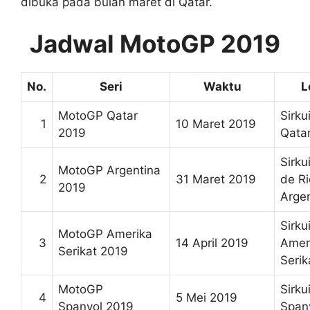
dibuka pada bulan maret di Qatar.
Jadwal MotoGP 2019
No.
Seri
Waktu
L
MotoGP Qatar
Sirkui
1
10 Maret 2019
2019
Qata
Sirku
MotoGP Argentina
2
31 Maret 2019
de R
2019
Arge
Sirku
MotoGP Amerika
3
14 April 2019
Amer
Serikat 2019
Serik
MotoGP
Sirku
4
5 Mei 2019
Spanyol 2019
Span