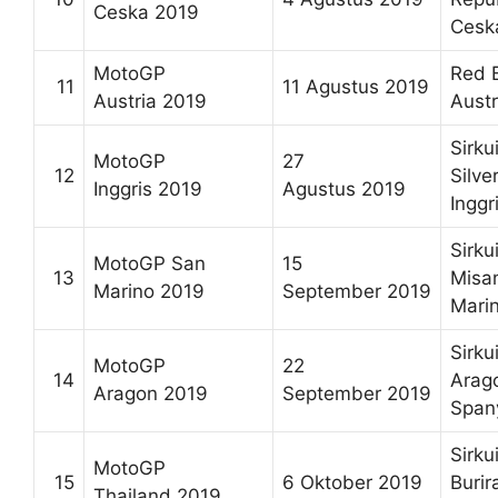
Ceska 2019
Cesk
MotoGP
Red B
11
11 Agustus 2019
Austria 2019
Austr
Sirkui
MotoGP
27
12
Silve
Inggris 2019
Agustus 2019
Inggr
Sirkui
MotoGP San
15
13
Misa
Marino 2019
September 2019
Mari
Sirkui
MotoGP
22
14
Arag
Aragon 2019
September 2019
Span
Sirkui
MotoGP
15
6 Oktober 2019
Burir
Thailand 2019