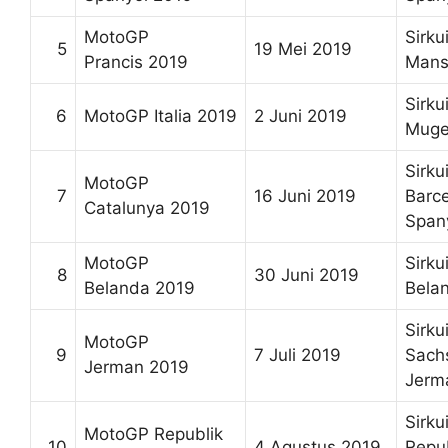
MotoGP
Sirku
5
19 Mei 2019
Prancis 2019
Mans
Sirkui
6
MotoGP Italia 2019
2 Juni 2019
Mugel
Sirkui
MotoGP
7
16 Juni 2019
Barce
Catalunya 2019
Span
MotoGP
Sirku
8
30 Juni 2019
Belanda 2019
Bela
Sirkui
MotoGP
9
7 Juli 2019
Sach
Jerman 2019
Jerm
Sirku
MotoGP Republik
10
4 Agustus 2019
Repu