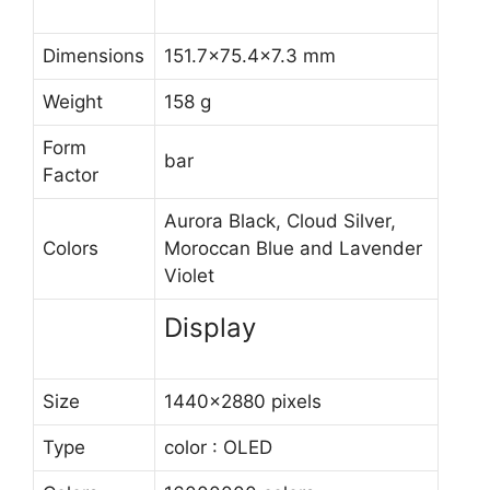
Dimensions
151.7×75.4×7.3 mm
Weight
158 g
Form
bar
Factor
Aurora Black, Cloud Silver,
Colors
Moroccan Blue and Lavender
Violet
Display
Size
1440×2880 pixels
Type
color : OLED