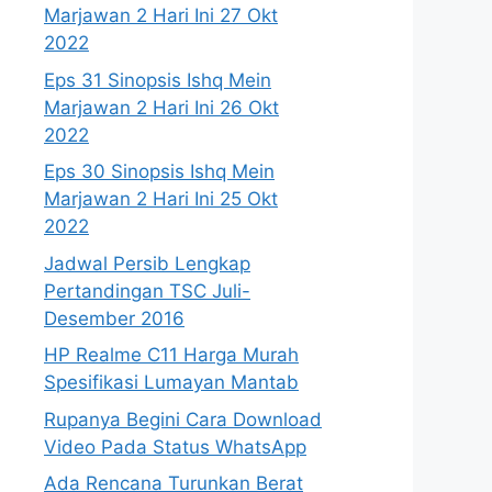
Marjawan 2 Hari Ini 27 Okt
2022
Eps 31 Sinopsis Ishq Mein
Marjawan 2 Hari Ini 26 Okt
2022
Eps 30 Sinopsis Ishq Mein
Marjawan 2 Hari Ini 25 Okt
2022
Jadwal Persib Lengkap
Pertandingan TSC Juli-
Desember 2016
HP Realme C11 Harga Murah
Spesifikasi Lumayan Mantab
Rupanya Begini Cara Download
Video Pada Status WhatsApp
Ada Rencana Turunkan Berat