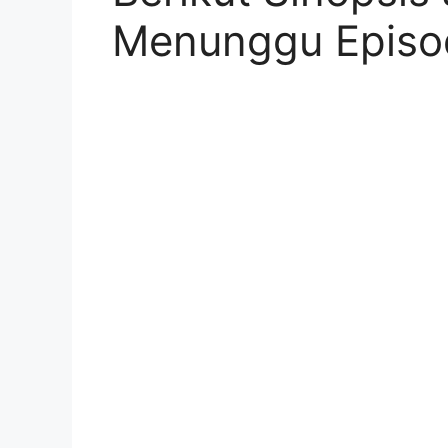
Menunggu Episod