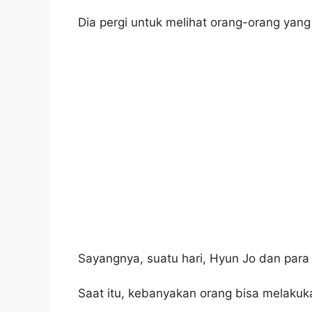
Dia pergi untuk melihat orang-orang yang
Sayangnya, suatu hari, Hyun Jo dan para
Saat itu, kebanyakan orang bisa melakuka