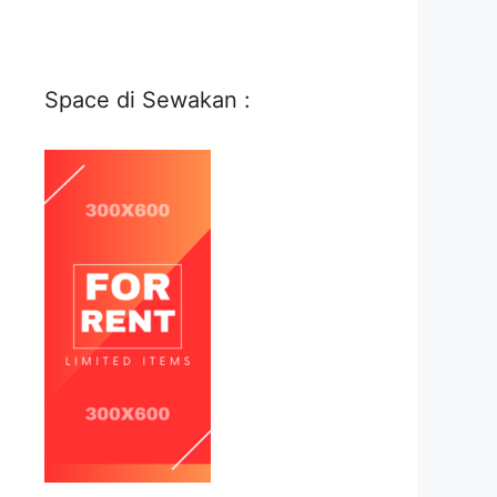
Space di Sewakan :