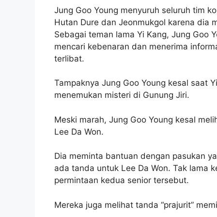
Jung Goo Young menyuruh seluruh tim kon
Hutan Dure dan Jeonmukgol karena dia mu
Sebagai teman lama Yi Kang, Jung Goo 
mencari kebenaran dan menerima informa
terlibat.
Tampaknya Jung Goo Young kesal saat Y
menemukan misteri di Gunung Jiri.
Meski marah, Jung Goo Young kesal meli
Lee Da Won.
Dia meminta bantuan dengan pasukan yang
ada tanda untuk Lee Da Won. Tak lama 
permintaan kedua senior tersebut.
Mereka juga melihat tanda “prajurit” memim