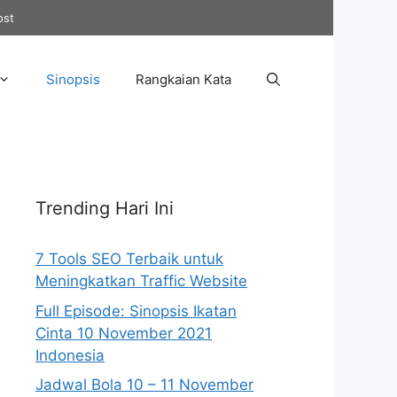
ost
Sinopsis
Rangkaian Kata
Trending Hari Ini
7 Tools SEO Terbaik untuk
Meningkatkan Traffic Website
Full Episode: Sinopsis Ikatan
Cinta 10 November 2021
Indonesia
Jadwal Bola 10 – 11 November