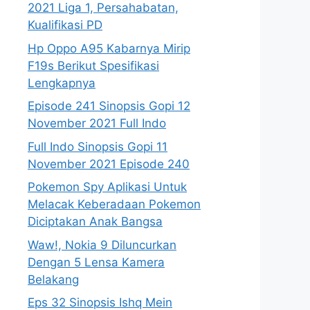
2021 Liga 1, Persahabatan,
Kualifikasi PD
Hp Oppo A95 Kabarnya Mirip
F19s Berikut Spesifikasi
Lengkapnya
Episode 241 Sinopsis Gopi 12
November 2021 Full Indo
Full Indo Sinopsis Gopi 11
November 2021 Episode 240
Pokemon Spy Aplikasi Untuk
Melacak Keberadaan Pokemon
Diciptakan Anak Bangsa
Waw!, Nokia 9 Diluncurkan
Dengan 5 Lensa Kamera
Belakang
Eps 32 Sinopsis Ishq Mein