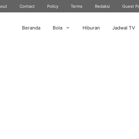
out
Contact
Policy
Terms
Redaksi
Guest P
Beranda
Bola
Hiburan
Jadwal TV