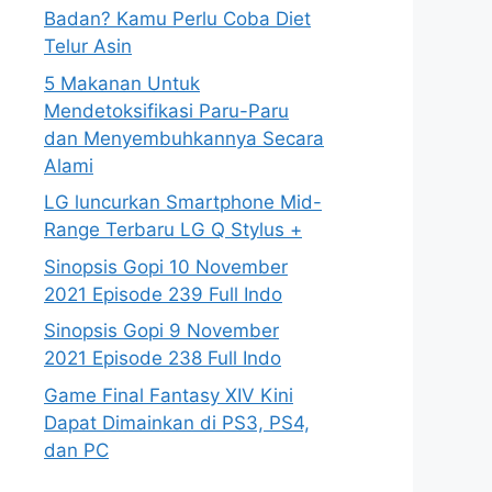
Badan? Kamu Perlu Coba Diet
Telur Asin
5 Makanan Untuk
Mendetoksifikasi Paru-Paru
dan Menyembuhkannya Secara
Alami
LG luncurkan Smartphone Mid-
Range Terbaru LG Q Stylus +
Sinopsis Gopi 10 November
2021 Episode 239 Full Indo
Sinopsis Gopi 9 November
2021 Episode 238 Full Indo
Game Final Fantasy XIV Kini
Dapat Dimainkan di PS3, PS4,
dan PC