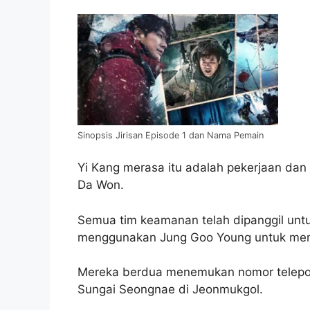
Sinopsis Jirisan Episode 1 dan Nama Pemain
Yi Kang merasa itu adalah pekerjaan dan
Da Won.
Semua tim keamanan telah dipanggil unt
menggunakan Jung Goo Young untuk mema
Mereka berdua menemukan nomor telepon
Sungai Seongnae di Jeonmukgol.